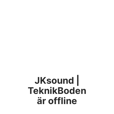
JKsound |
TeknikBoden
är offline