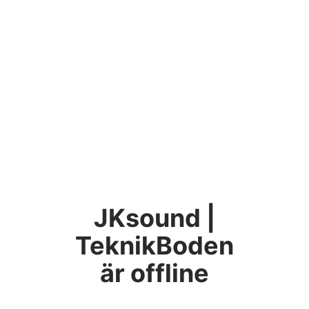
JKsound |
TeknikBoden
är offline