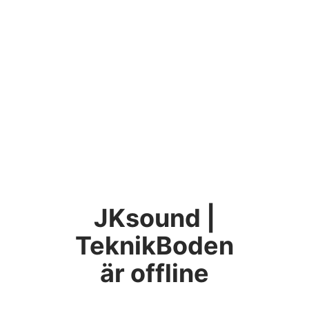
JKsound |
TeknikBoden
är offline