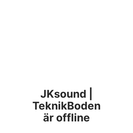
JKsound |
TeknikBoden
är offline