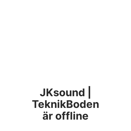
JKsound |
TeknikBoden
är offline