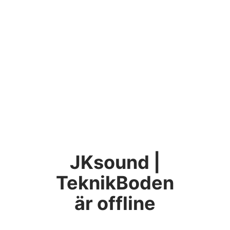
JKsound |
TeknikBoden
är offline