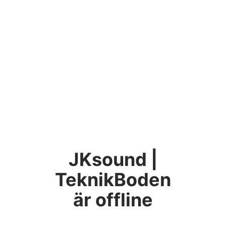
JKsound |
TeknikBoden
är offline