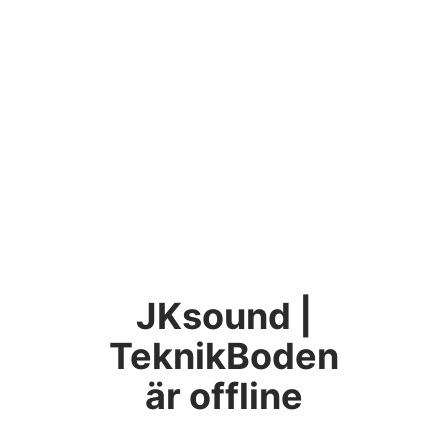
JKsound |
TeknikBoden
är offline