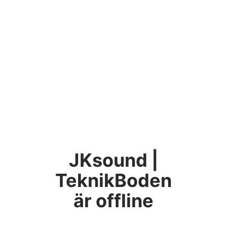
JKsound |
TeknikBoden
är offline