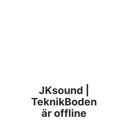
JKsound |
TeknikBoden
är offline