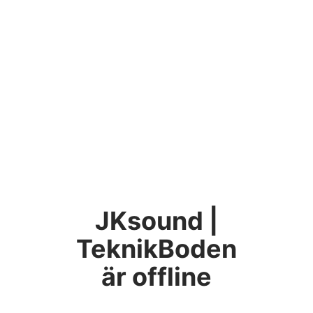
JKsound |
TeknikBoden
är offline