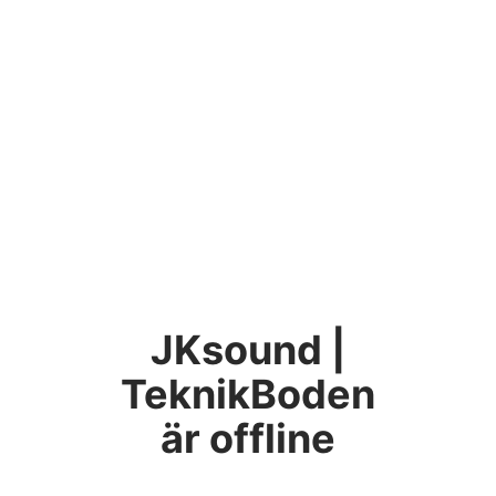
JKsound |
TeknikBoden
är offline