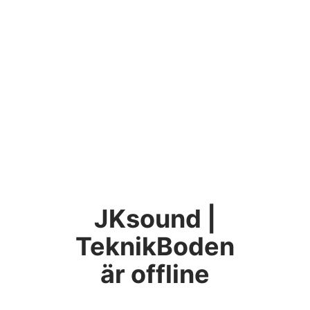
JKsound |
TeknikBoden
är offline