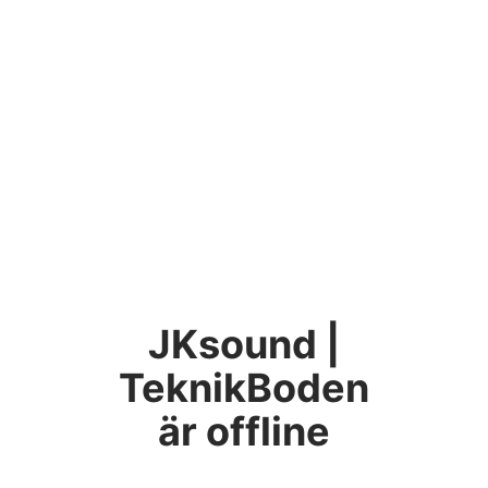
JKsound |
TeknikBoden
är offline