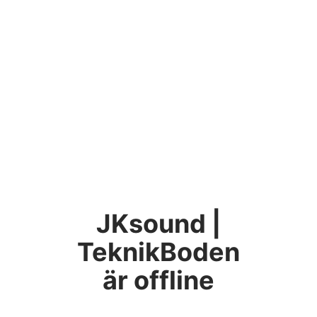
JKsound |
TeknikBoden
är offline