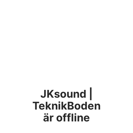
JKsound |
TeknikBoden
är offline