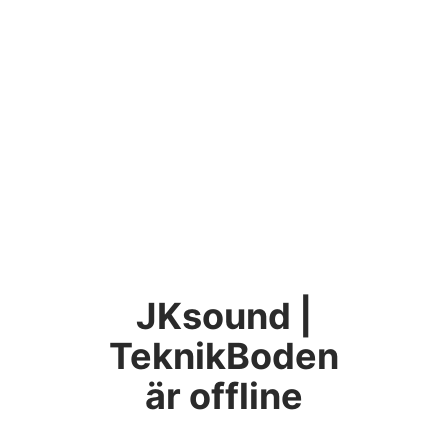
JKsound |
TeknikBoden
är offline