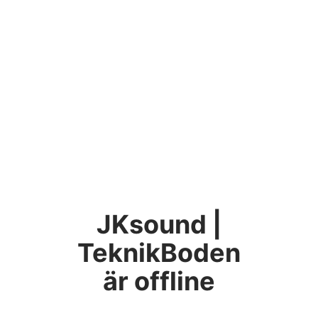
JKsound |
TeknikBoden
är offline