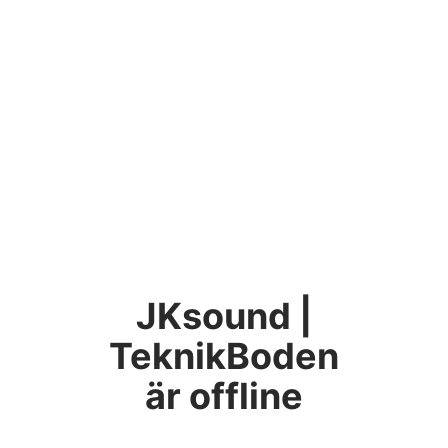
JKsound |
TeknikBoden
är offline