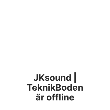
JKsound |
TeknikBoden
är offline