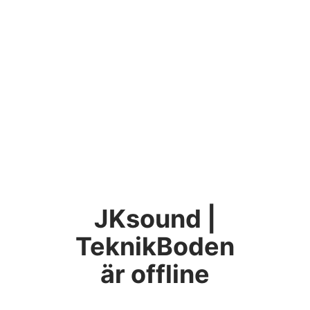
JKsound |
TeknikBoden
är offline