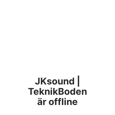
JKsound |
TeknikBoden
är offline