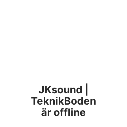
JKsound |
TeknikBoden
är offline