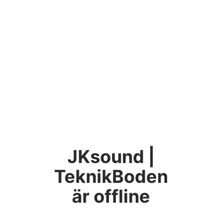
JKsound |
TeknikBoden
är offline