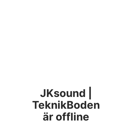
JKsound |
TeknikBoden
är offline