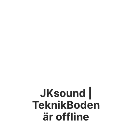
JKsound |
TeknikBoden
är offline