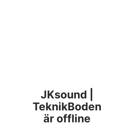
JKsound |
TeknikBoden
är offline