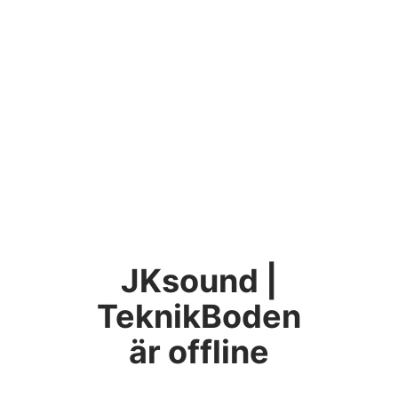
JKsound |
TeknikBoden
är offline