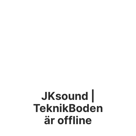
JKsound |
TeknikBoden
är offline