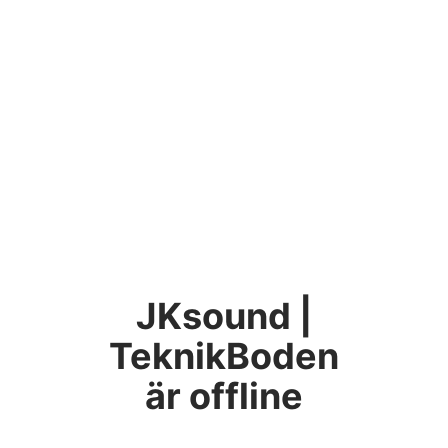
JKsound |
TeknikBoden
är offline