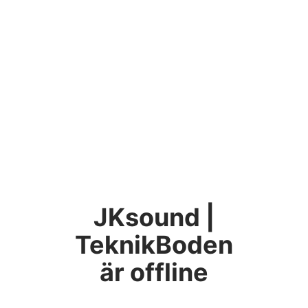
JKsound |
TeknikBoden
är offline