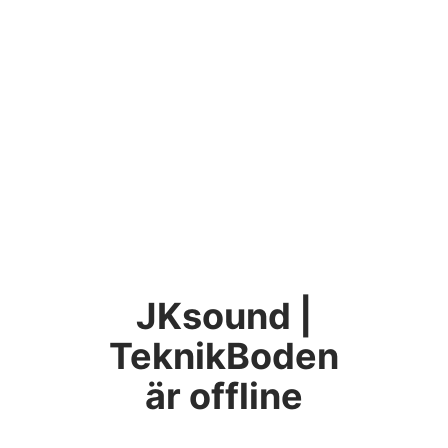
JKsound |
TeknikBoden
är offline