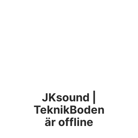
JKsound |
TeknikBoden
är offline