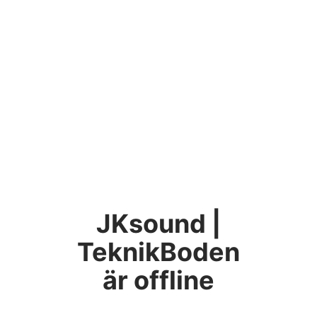
JKsound |
TeknikBoden
är offline