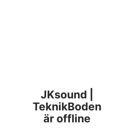
JKsound |
TeknikBoden
är offline