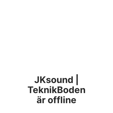
JKsound |
TeknikBoden
är offline