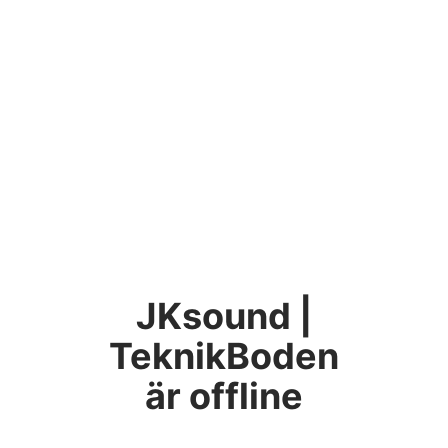
JKsound |
TeknikBoden
är offline