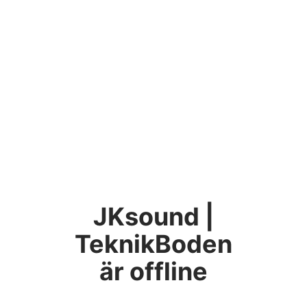
JKsound |
TeknikBoden
är offline