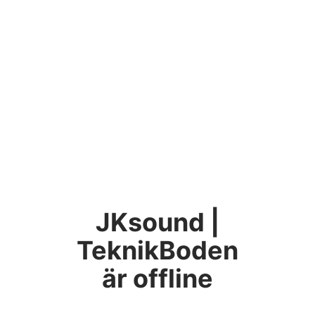
JKsound |
TeknikBoden
är offline