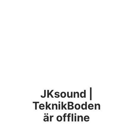
JKsound |
TeknikBoden
är offline