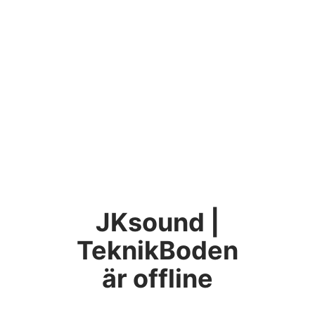
JKsound |
TeknikBoden
är offline