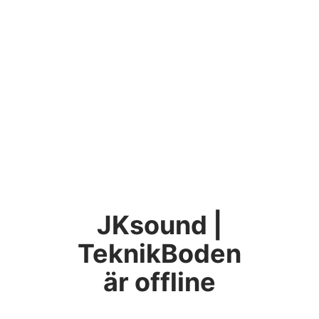
JKsound |
TeknikBoden
är offline