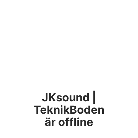
JKsound |
TeknikBoden
är offline