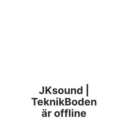
JKsound |
TeknikBoden
är offline