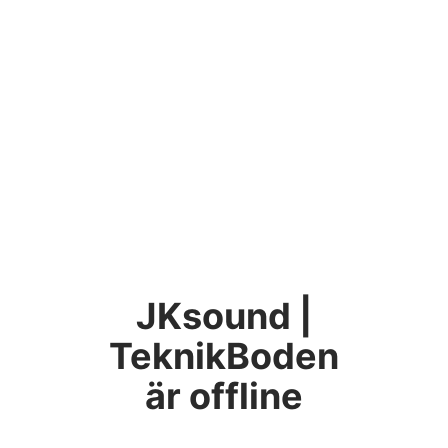
JKsound |
TeknikBoden
är offline